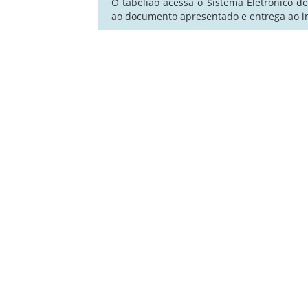
O tabelião acessa o Sistema Eletrônico d
ao documento apresentado e entrega ao i