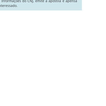
e Informações do CNJ, emite a apostila e apensa
nteressado.