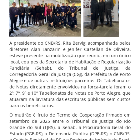
A presidente do CNB/RS, Rita Bervig, acompanhada pelos
diretores Alan Lanzarin e Jenifer Castellan de Oliveira,
esteve presente na mobilização que reuniu, em um único
local, equipes da Secretaria de Habitação e Regularização
Fundiária (Sehab), do Tribunal de Justiça, da
Corregedoria-Geral da Justiça (CGJ), da Prefeitura de Porto
Alegre e de outras instituições parceiras. Os Tabelionatos
de Notas diretamente envolvidos na força-tarefa foram o
2º, 7º, 9º e 10º Tabelionatos de Notas de Porto Alegre, que
atuaram na lavratura das escrituras públicas sem custos
para os beneficiários.
O mutirão é fruto de Termo de Cooperação firmado em
setembro de 2025 entre o Tribunal de Justiça do Rio
Grande do Sul (TJRS), a Sehab, a Procuradoria-Geral do
Estado (PGE-RS), a Defensoria Pública (DPE-RS), o CNB/RS,
o Colégio Registral do RS e o Registro de Imóveis do Brasil